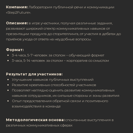
Компания:
Лаборатория публичной речи и коммуникации
«Step2Future».
Описание:
в игре участники, получая различные задания,
развивают широкий спектр коммуникативных навыков от
презентации продукта до сторителлинга, от участия в дебатах до
приёмов ухода от ответа на неудобные вопросы.
Формат:
3-4 часа, 5-7 человек за столом – обучающий формат
3 часа, 5-14 человек за столом – корпоратив со смыслом
Результат для участников:
Улучшение навыков публичных выступлений
Развитие креативных способностей участников
Позволяет наглядно оценить развитие коммуникативных
навыков сотрудников, их сильные стороны и зоны развития
Опыт предоставления обратной связи и позитивного
взаимодействия в команде
Методологическая основа:
спонтанные выступления в
различных коммуникативных сферах