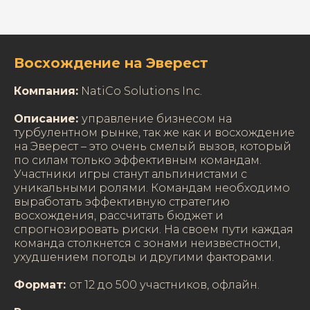
Восхождение на Эверест
Компания:
NatiCo Solutions Inc.
Описание:
управление бизнесом на
турбулентном рынке, так же как и восхождение
на Эверест – это очень смелый вызов, который
по силам только эффективным командам.
Участники игры станут альпинистами с
уникальными ролями. Командам необходимо
выработать эффективную стратегию
восхождения, рассчитать бюджет и
спрогнозировать риски. На своем пути каждая
команда столкнется с зонами неизвестности,
ухудшением погоды и другими факторами.
Формат:
от 12 до 500 участников, офлайн.