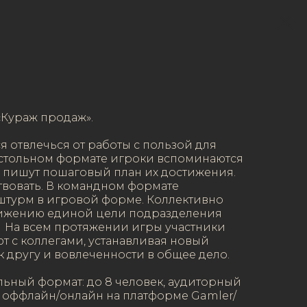
«Кураж продаж».
ся отвлечься от работы с пользой для
астольном формате игроки вспоминаются
 пишут пошаговый план их достижения.
ствовать. В командном формате
штурм в игровой форме. Коллективно
стижению единой цели подразделения
 На всем протяжении игры участники
т с коллегами, устанавливая новый
к другу и вовлеченности в общее дело.
тольный формат: до 8 человек, аудиторный
к, оффлайн/онлайн на платформе Gamler/