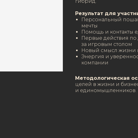
гибрид.
Результат для участн
Персональный пошаг
мечты
Помощь и контакты
Первые действия по
за игровым столом
Новый смысл жизни 
Энергия и уверенно
компании
Методологическая ос
целей в жизни и бизне
и единомышленников.