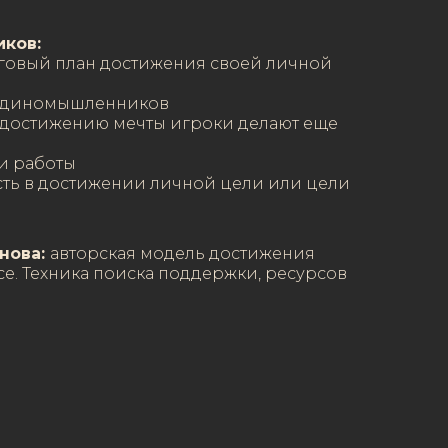
иков:
овый план достижения своей личной
 единомышленников
 достижению мечты игроки делают еще
и работы
сть в достижении личной цели или цели
нова:
авторская модель достижения
се. Техника поиска поддержки, ресурсов