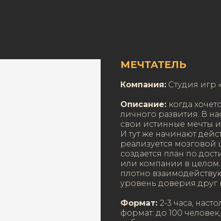
МЕЧТАТЕЛЬ
Компания:
Студия игр 
Описание:
когда хочет
личного развития. В н
свои истинные мечты и
И тут же начинают дей
реализуется мозговой 
создается план по до
или компании в целом.
плотно взаимодействую
уровень доверия друг 
Формат:
2-3 часа, нас
формат: до 100 челове