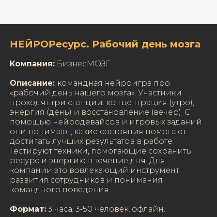
НЕЙРОРесурс. Рабочий день мозга
Компания:
БизнесМОЗГ.
Описание:
командная нейроигра про
«рабочий день нашего мозга». Участники
проходят три станции: концентрация (утро),
энергия (день) и восстановление (вечер). С
помощью нейродевайсов и игровых заданий
они понимают, какие состояния помогают
достигать лучших результатов в работе.
Тестируют техники, помогающие сохранить
ресурс и энергию в течение дня. Для
компании это вовлекающий инструмент
развития сотрудников и понимания
командного поведения.
Формат:
3 часа, 3-50 человек, офлайн.