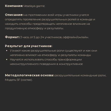
Компания:
Veselaya game.
Описание:
на протяжении всей игры участники учатся
определять проявление разрушительных ролей в команде и
находить способы предотвращать негативное влияние на
продуктивную атмосферу и результаты.
Формат:
3 часа, от 5 до 24 участников, оффлайн/онлайн.
Результат для участников:
Узнают какие разрушительные роли существуют и как они
негативно влияют на атмосферу и результаты команды
Научатся использовать способы трансформации
неконструктивного поведения в конструктивное
Методологическая основа:
разрушительные командные роли,
Модель 5F (состав).