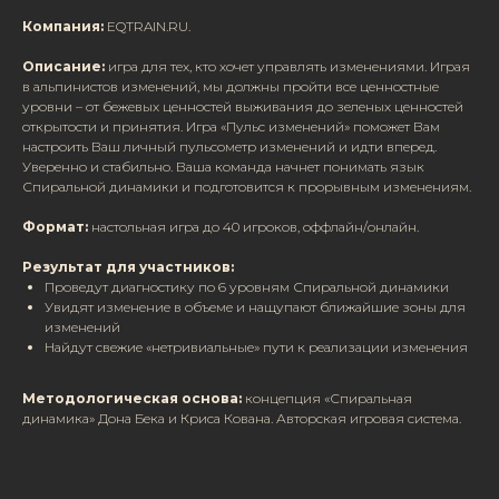
Компания:
EQTRAIN.RU.
Описание:
игра для тех, кто хочет управлять изменениями. Играя
в альпинистов изменений, мы должны пройти все ценностные
уровни – от бежевых ценностей выживания до зеленых ценностей
открытости и принятия. Игра «Пульс изменений» поможет Вам
настроить Ваш личный пульсометр изменений и идти вперед.
Уверенно и стабильно. Ваша команда начнет понимать язык
Спиральной динамики и подготовится к прорывным изменениям.
Формат:
настольная игра до 40 игроков, оффлайн/онлайн.
Результат для участников:
Проведут диагностику по 6 уровням Спиральной динамики
Увидят изменение в объеме и нащупают ближайшие зоны для
изменений
Найдут свежие «нетривиальные» пути к реализации изменения
Методологическая основа:
концепция «Спиральная
динамика» Дона Бека и Криса Кована. Авторская игровая система.