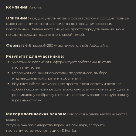
Компания:
Анотта.
Описание:
каждый участник за игровым столом проходит полный
цикл наставничества от знакомства до прощания со своим
подопечным. Задача наставника не просто передать знания, но и
покорить сердца подопечного своей темой.
Формат:
4-8 часов, 6-250 участников, онлайн/оффлайн.
Результат для участников:
Участники осознают и сформируют собственный стиль
наставничества
Разовьют навыки диагностики подопечного, выбора
индивидуальной стратегии обучения
Научатся объяснять сложное просто, вдохновлять и вести за
собой подопечного, работать со сложностями мотивации, давать
развивающую обратную ставить и ставить развивающую задачу
в разных стилях
Методологическая основа:
авторская модель наставничества,
модель
ситуационного лидерства Херси и Бланшара, алгоритм
наставничества, коучинг, цикл Д.Колба.