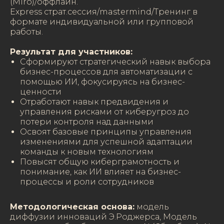
(Miro)/оффлайн.
Express страт.сессия/mastermind/Тренинг в
формате индивидуальной или групповой
работы.
Результат для участников:
Сформируют стратегический навык выбора
бизнес-процессов для автоматизации с
помощью ИИ, фокусируясь на бизнес-
ценности
Отработают навык предвидения и
управления рисками от киберугроз до
потери контроля над данными
Освоят базовые принципы управления
изменениями для успешной адаптации
команды к новым технологиям
Повысят общую киберграмотность и
понимание, как ИИ влияет на бизнес-
процессы и роли сотрудников
Методологическая основа:
модель
диффузии инноваций Э.Роджерса, Модель